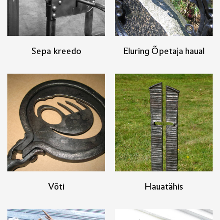
Sepa kreedo
Eluring Õpetaja haual
Võti
Hauatähis