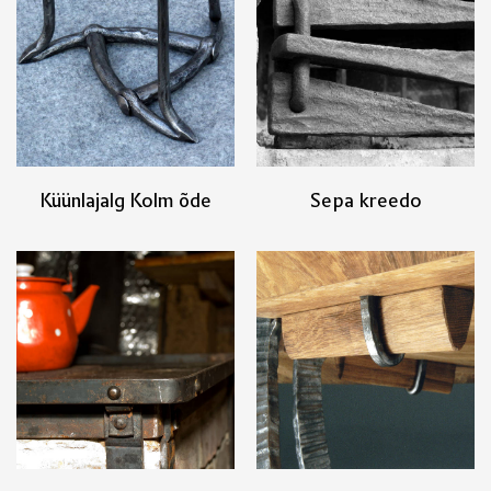
Küünlajalg Kolm õde
Sepa kreedo