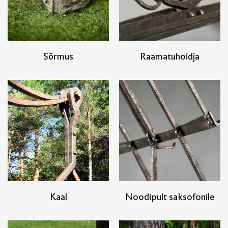
Sõrmus
Raamatuhoidja
Kaal
Noodipult saksofonile