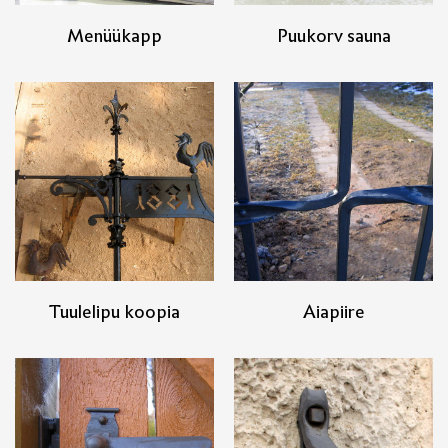
Menüükapp
Puukorv sauna
Tuulelipu koopia
Aiapiire