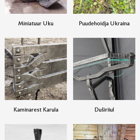
Miniatuur Uku
Puudehoidja Ukraina
Kaminarest Karula
Duširiiul