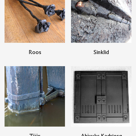
Roos
Sinklid
Tüür
Ahjuuks Kadriorg