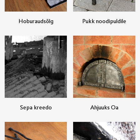
Hoburaudsõlg
Pukk noodipuldile
Sepa kreedo
Ahjuuks Oa