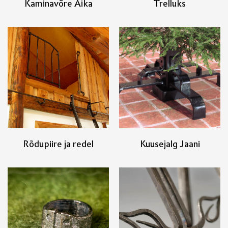
Kaminavõre Aika
Trelluks
Rõdupiire ja redel
Kuusejalg Jaani