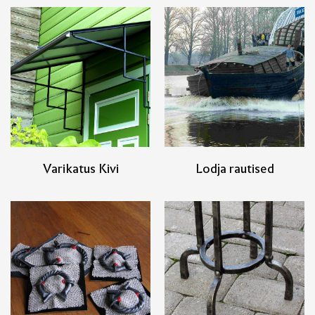
Varikatus Kivi
Lodja rautised