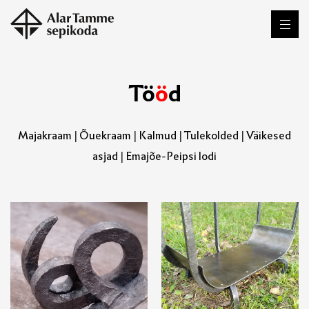
T
ö
ö
d
Majakraam
|
Õuekraam
|
Kalmud
|
Tulekolded
|
Väikesed
asjad
|
Emajõe-Peipsi lodi