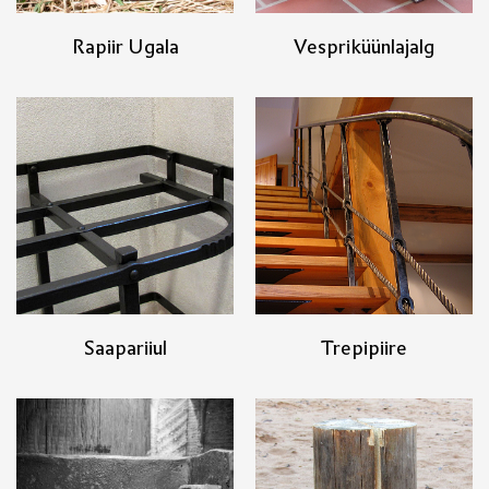
Rapiir Ugala
Vespriküünlajalg
Saapariiul
Trepipiire