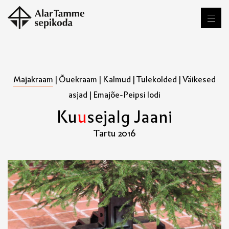
Majakraam
|
Õuekraam
|
Kalmud
|
Tulekolded
|
Väikesed
asjad
|
Emajõe-Peipsi lodi
K
u
u
s
e
j
a
l
g
J
a
a
n
i
Tartu 2016