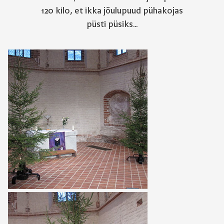
120 kilo, et ikka jõulupuud pühakojas
püsti püsiks...