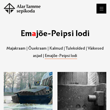
E
m
a
j
õ
e
-
P
e
i
p
s
i
l
o
d
i
Majakraam
|
Õuekraam
|
Kalmud
|
Tulekolded
|
Väikesed
asjad
|
Emajõe-Peipsi lodi