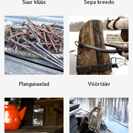
Suur klüüs
Sepa kreedo
Plangunaelad
Vöörtääv