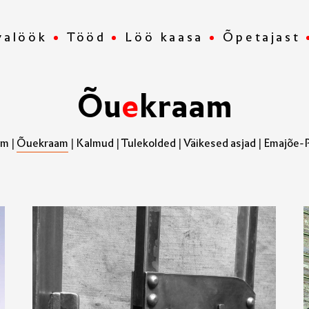
valöök
Tööd
Löö kaasa
Õpetajast
Õ
u
e
k
r
a
a
m
am
|
Õuekraam
|
Kalmud
|
Tulekolded
|
Väikesed asjad
|
Emajõe-Pe