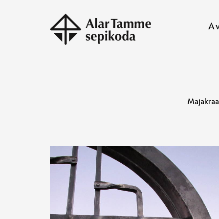
A
Majakra