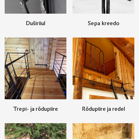
Duširiiul
Sepa kreedo
Trepi- ja rõdupiire
Rõdupiire ja redel