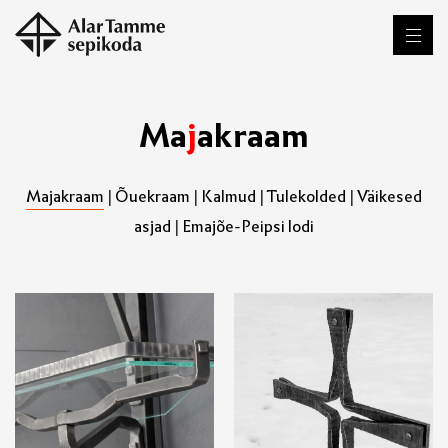
M
a
j
a
k
r
a
a
m
Majakraam
|
Õuekraam
|
Kalmud
|
Tulekolded
|
Väikesed
asjad
|
Emajõe-Peipsi lodi