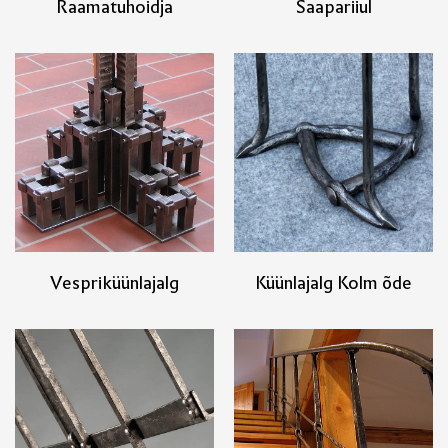
Raamatuhoidja
Saapariiul
Vespriküünlajalg
Küünlajalg Kolm õde