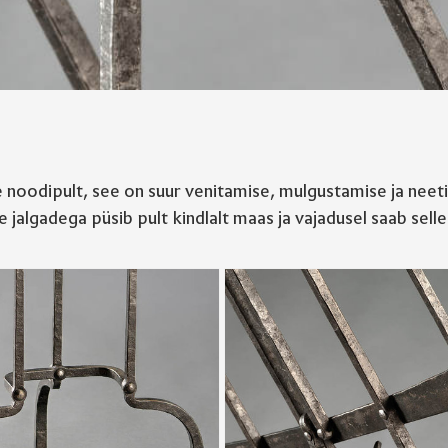
noodipult, see on suur venitamise, mulgustamise ja neet
jalgadega püsib pult kindlalt maas ja vajadusel saab selle k