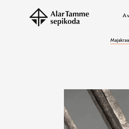
A
Majakra