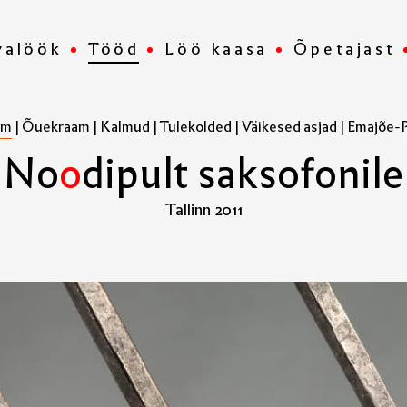
valöök
Tööd
Löö kaasa
Õpetajast
am
|
Õuekraam
|
Kalmud
|
Tulekolded
|
Väikesed asjad
|
Emajõe-Pe
N
o
o
d
i
p
u
l
t
s
a
k
s
o
f
o
n
i
l
e
Tallinn 2011