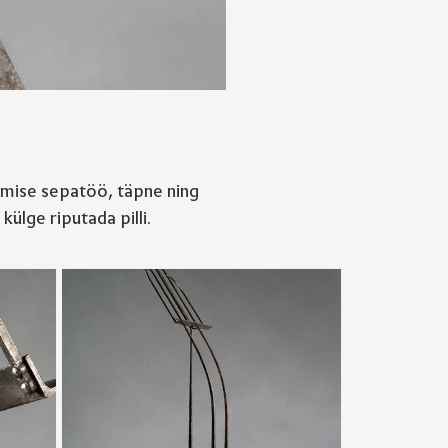
imise sepatöö, täpne ning
ülge riputada pilli.