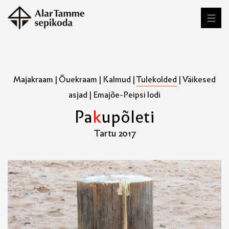
Majakraam
|
Õuekraam
|
Kalmud
|
Tulekolded
|
Väikesed
asjad
|
Emajõe-Peipsi lodi
P
a
k
u
p
õ
l
e
t
i
Tartu 2017