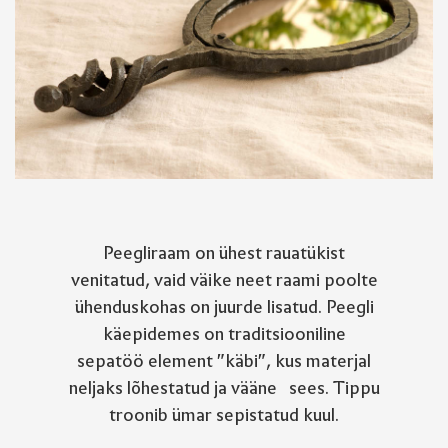
Peegliraam on ühest rauatükist
venitatud, vaid väike neet raami poolte
ühenduskohas on juurde lisatud. Peegli
käepidemes on traditsiooniline
sepatöö element "käbi", kus materjal
neljaks lõhestatud ja vääne sees. Tippu
troonib ümar sepistatud kuul.