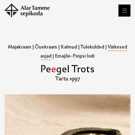
Majakraam
|
Õuekraam
|
Kalmud
|
Tulekolded
|
Väikesed
asjad
|
Emajõe-Peipsi lodi
P
e
e
g
e
l
T
r
o
t
s
Tartu 1997