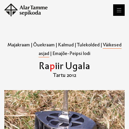
Majakraam
|
Õuekraam
|
Kalmud
|
Tulekolded
|
Väikesed
asjad
|
Emajõe-Peipsi lodi
R
a
p
i
i
r
U
g
a
l
a
Tartu 2012