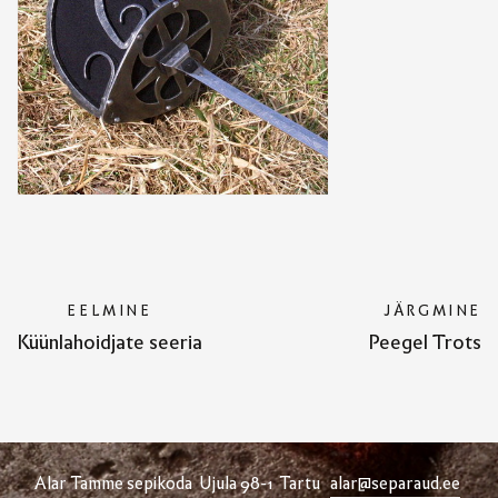
EELMINE
JÄRGMINE
Küünlahoidjate seeria
Peegel Trots
Alar Tamme sepikoda
Ujula 98-1 Tartu
alar@separaud.ee